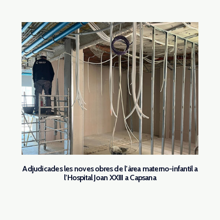
Adjudicades les noves obres de l’àrea materno-infantil a
l’Hospital Joan XXIII a Capsana