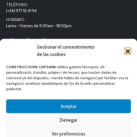
TELÉFONO:
(+34) 977 55 41 94
HORARIO:
Lunes - Viernes de 9:00am - 18:00pm
Gestionar el consentimiento
de las cookies
MENÚ
CONSTRUCCIONS CAPSANA
utilitza galetes tècniques, de
personalització, d’anàlisi, pròpies i de tercers, que tracten dades de
Aviso Legal
connexió i/o del dispositiu, i també hàbits de navegació per facilitar-vos la
navegació, analitzar estadístiques de l’ús de la web i personalitzar
Política de calidad y medio ambiente
publicitat.
Política de Cookies
Aceptar
Denegar
Ver preferencias