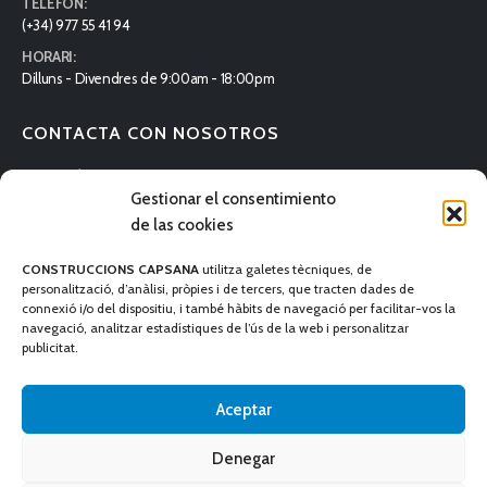
TELÈFON:
(+34) 977 55 41 94
HORARI:
Dilluns - Divendres de 9:00am - 18:00pm
CONTACTA CON NOSOTROS
DIRECCIÓN:
Gestionar el consentimiento
Carrer Estany 12 Nau 20-22, Pol, Ind. Riu Clar. 43006 Tarragona
de las cookies
TELÉFONO:
(+34) 977 55 41 94
CONSTRUCCIONS CAPSANA
utilitza galetes tècniques, de
HORARIO:
personalització, d’anàlisi, pròpies i de tercers, que tracten dades de
Lunes - Viernes de 9:00am - 18:00pm
connexió i/o del dispositiu, i també hàbits de navegació per facilitar-vos la
navegació, analitzar estadístiques de l’ús de la web i personalitzar
publicitat.
Aceptar
MENÚ
Denegar
Història