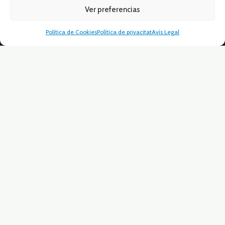
Ver preferencias
L’Empresa
Política de Cookies
Política de privacitat
Avís Legal
Projectes
Obres Destacades
Notícies
Contacte
MENÚ
Aviso Legal
Política de calidad y medio ambiente
Política de Cookies