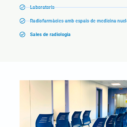
Laboratoris
Radiofarmàcies amb espais de medicina nucl
Sales de radiologia