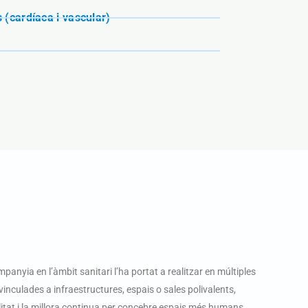
(cardíaca i vascular)
mpanyia en l’àmbit sanitari l’ha portat a realitzar en múltiples
nculades a infraestructures, espais o sales polivalents,
alitat i la millora continua per concebre espais més humans,