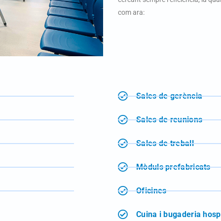
com ara:
Sales de gerència
Sales de reunions
Sales de treball
Mòduls prefabricats
Oficines
Cuina i bugaderia hospi