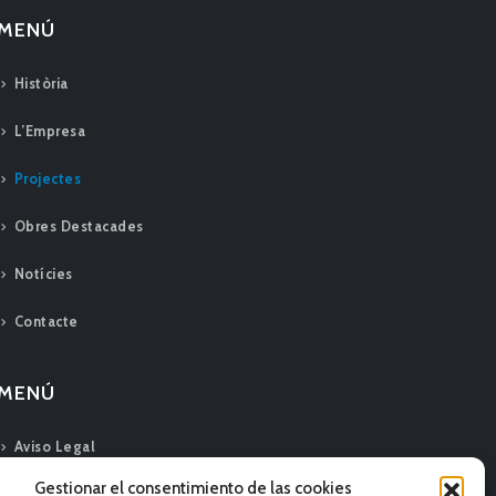
MENÚ
Història
L’Empresa
Projectes
Obres Destacades
Notícies
Contacte
MENÚ
Aviso Legal
Gestionar el consentimiento de las cookies
Política de calidad y medio ambiente