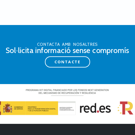
CONTACTA AMB NOSALTRES
Sol·licita informació sense compromís
CONTACTE