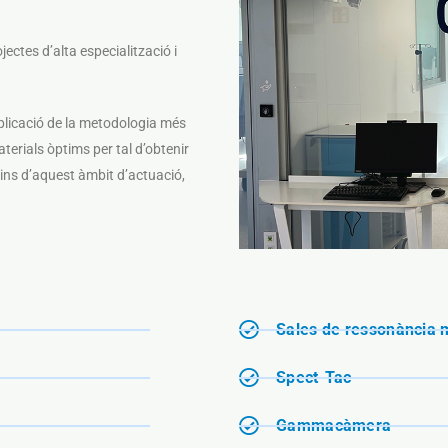
jectes d’alta especialització i
licació de la metodologia més
erials òptims per tal d’obtenir
Dins d’aquest àmbit d’actuació,
Sales de ressonància 
Spect-Tac
Gammacàmera