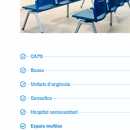
CAPS
Boxos
Unitats d’urgència
Consultes
Hospital sociosanitari
Espais multiús