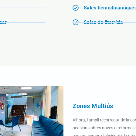
Sales hemodinàmiques 
ear
Sales de litotrícia
Zones Multiús
Alhora, l’ampli recorregut de la co
ocasions obres noves o reformes vi
cercant sempre l’eficiència, la qu